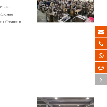
о-вися
; ломая
и» Японии в