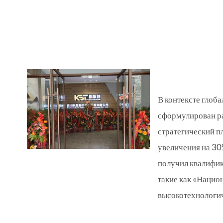
В контексте глоб
сформулирован р
стратегический пл
увеличения на 30
получил квалифи
такие как «Нацио
высокотехнологи