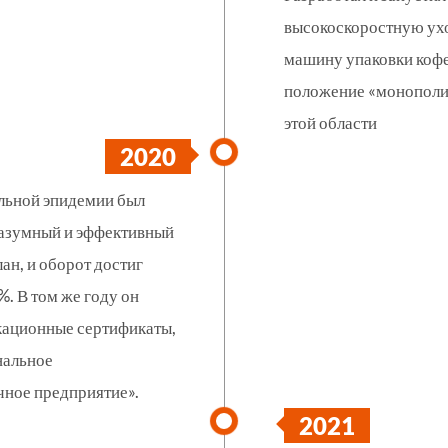
высокоскоростную ух
машину упаковки кофе
положение «монополи
этой области
2020
альной эпидемии был
азумный и эффективный
ан, и оборот достиг
%. В том же году он
кационные сертификаты,
нальное
чное предприятие».
2021