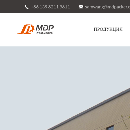
+86 139 8211 9611
samwang@mdpacker.


ПРОДУКЦИЯ