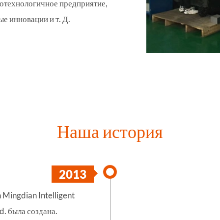
котехнологичное предприятие,
е инновации и т. Д.
Наша история
2013
Mingdian Intelligent
d. была создана.