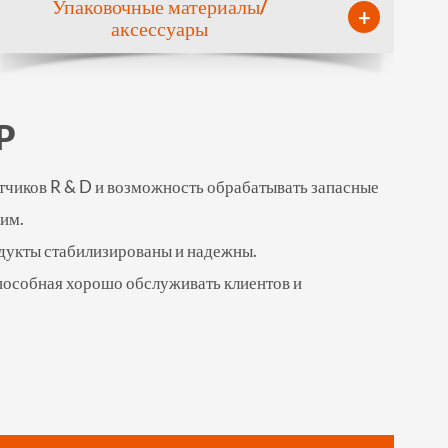
Упаковочные материалы/
+
аксессуары
P
тчиков R & D и возможность обрабатывать запасные
дим.
одукты стабилизированы и надежны.
пособная хорошо обслуживать клиентов и