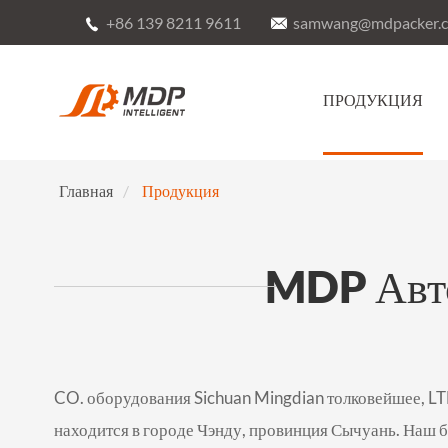
+86 139 8211 9611
samwang@mdpacker.


ПРОДУКЦИЯ
Главная
Продукция
MDP Авто
CO. оборудования Sichuan Mingdian толковейшее, LT
находится в городе Чэнду, провинция Сычуань. Наш 