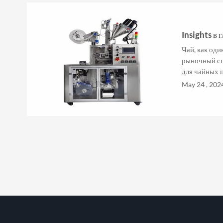
Insights в
Чай, как оди
рыночный сп
для чайных п
также растет.
May 24 , 202