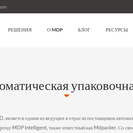
com
РЕШЕНИЯ
О MDP
БЛОГ
РЕСУРСЫ
матическая упаковочн
D. является одним из ведущих в отрасли поставщиков автома
бренд-MDP Intelligent, также известный как Mdpacker. Со с