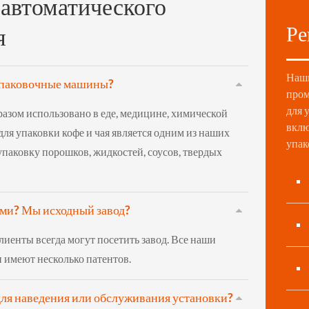
 автоматического
Ре
я
Наши
 упаковочные машины?
пром
для 
зом использовано в еде, медицине, химической
вклю
я упаковки кофе и чая является одним из наших
упак
паковку порошков, жидкостей, соусов, твердых
ами? Мы исходный завод?
лиенты всегда могут посетить завод. Все наши
 имеют несколько патентов.
ля наведения или обслуживания установки?