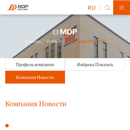
RU


О MDP
Главная
О MDP
Компания Новости
Профиль компании
Фабрика Показать
Компания Новости
Компания Новости