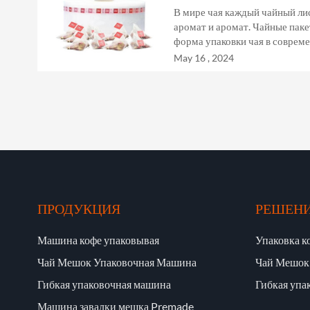
В мире чая каждый чайный лис
аромат и аромат. Чайные паке
форма упаковки чая в соврем
жизни, выбор рулонов матери
May 16 , 2024
для поддержания...
ПРОДУКЦИЯ
РЕШЕН
Машина кофе упаковывая
Упаковка к
Чай Мешок Упаковочная Машина
Чай Мешок
Гибкая упаковочная машина
Гибкая упа
Машина завалки мешка Premade