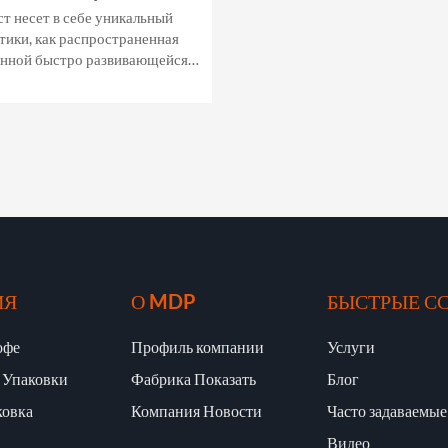
т несет в себе уникальный
тики, как распространенная
енной быстро развивающейся
ала имеет решающее значение
ИЯ
О MDP
БЫСТРЫЕ С
офе
Профиль компании
Услуги
 Упаковки
Фабрика Показать
Блог
ковка
Компания Новости
Часто задаваемы
Видео