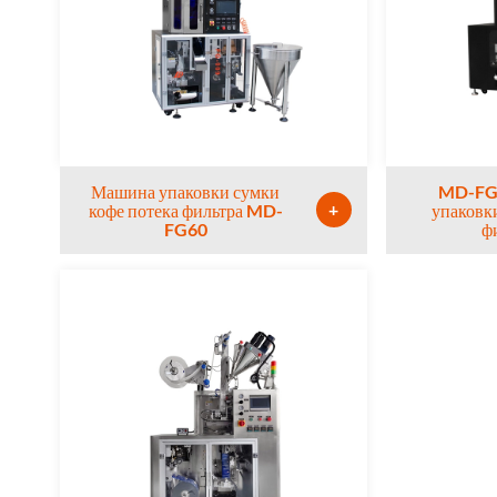
Машина упаковки сумки
MD-FG
+
кофе потека фильтра MD-
упаковк
FG60
ф