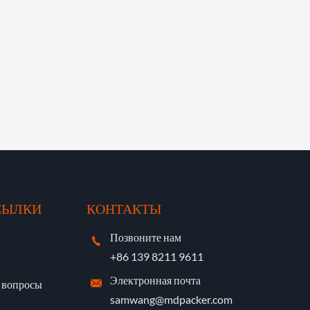
СЫЛКИ
КОНТАКТЫ
Позвоните нам

+86 139 8211 9611
Электронная почта
е вопросы

samwang@mdpacker.com