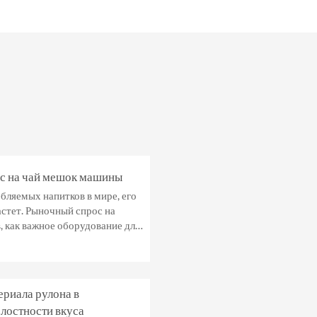
ос на чай мешок машины
ебляемых напитков в мире, его
стет. Рыночный спрос на
, как важное оборудование для
ериала рулона в
елостности вкуса