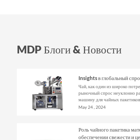
MDP Блоги & Новости
Insights в глобальный спр
Чай, как один из широко потр
рыночный спрос неуклонно ра
машину для чайных пакетиков
упаковки чая, также растет...
May 24 , 2024
Роль чайного пакетика мат
обеспечении свежести и ц